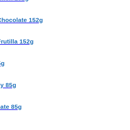
 Chocolate 152g
rutilla 152g
5g
my 85g
late 85g