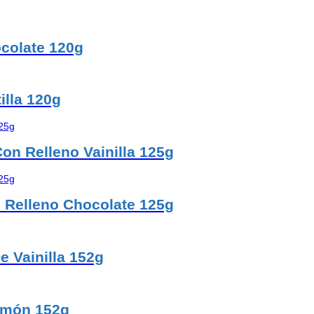
ocolate 120g
illa 120g
Con Relleno Vainilla 125g
on Relleno Chocolate 125g
e Vainilla 152g
imón 152g