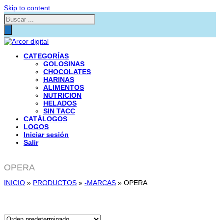
Skip to content
Búsqueda
de
productos
CATEGORÍAS
GOLOSINAS
CHOCOLATES
HARINAS
ALIMENTOS
NUTRICION
HELADOS
SIN TACC
CATÁLOGOS
LOGOS
Iniciar sesión
Salir
OPERA
INICIO
»
PRODUCTOS
»
-MARCAS
»
OPERA