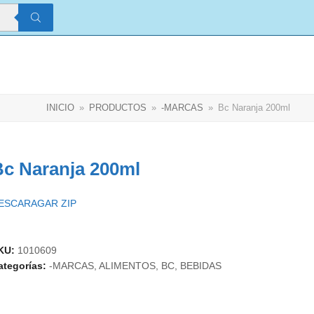
AS
CATÁLOGOS
LOGOS
Iniciar sesión
Salir
INICIO
»
PRODUCTOS
»
-MARCAS
»
Bc Naranja 200ml
Bc Naranja 200ml
ESCARAGAR ZIP
KU:
1010609
ategorías:
-MARCAS
,
ALIMENTOS
,
BC
,
BEBIDAS