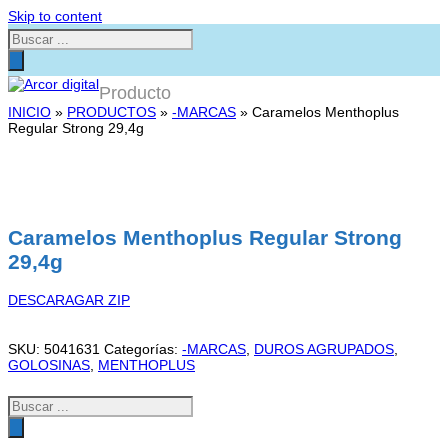
Skip to content
Búsqueda
de
productos
Producto
INICIO
»
PRODUCTOS
»
-MARCAS
»
Caramelos Menthoplus
Regular Strong 29,4g
Caramelos Menthoplus Regular Strong
29,4g
DESCARAGAR ZIP
SKU:
5041631
Categorías:
-MARCAS
,
DUROS AGRUPADOS
,
GOLOSINAS
,
MENTHOPLUS
Búsqueda
de
productos