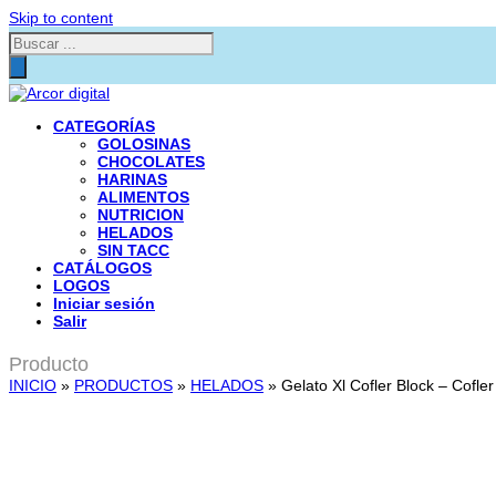
Skip to content
Búsqueda
de
productos
CATEGORÍAS
GOLOSINAS
CHOCOLATES
HARINAS
ALIMENTOS
NUTRICION
HELADOS
SIN TACC
CATÁLOGOS
LOGOS
Iniciar sesión
Salir
Producto
INICIO
»
PRODUCTOS
»
HELADOS
»
Gelato Xl Cofler Block – Cofl