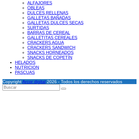
ALFAJORES
OBLEAS
DULCES RELLENAS
GALLETAS BAÑADAS
GALLETAS DULCES SECAS
SURTIDAS
BARRAS DE CEREAL
GALLETITAS CEREALES
CRACKERS AGUA
CRACKERS SANDWICH
SNACKS HORNEADOS
SNACKS DE COPETÍN
HELADOS
NUTRICION
PASCUAS
Copyright
Arcor digital
2026 - Todos los derechos reservados
Volver
Buscar
Enviar
arriba