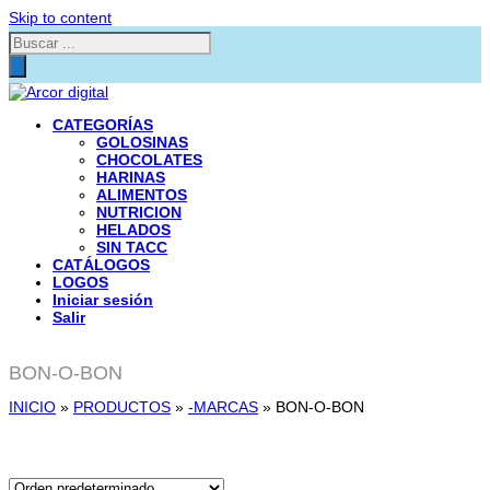
Skip to content
Búsqueda
de
productos
CATEGORÍAS
GOLOSINAS
CHOCOLATES
HARINAS
ALIMENTOS
NUTRICION
HELADOS
SIN TACC
CATÁLOGOS
LOGOS
Iniciar sesión
Salir
BON-O-BON
INICIO
»
PRODUCTOS
»
-MARCAS
»
BON-O-BON